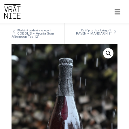
Předešlý produkt v kategorii:
Další produkt v kategorii:
COBOLIS – Aronia Sour
RAVEN – MANDARIN 9°
Afternoon Tea 12°