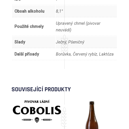
Obsah alkoholu
8,1°
Upravený chmel (pivovar
Použité chmely
neuvádí)
Slady
Ječný, Pšeničný
Další přísady
Borůvka, Červený rybíz, Laktóza
SOUVISEJÍCÍ PRODUKTY