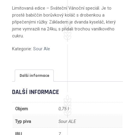
Limitovaná edice – Sváteční Vánoční speciál. Je to
prostě babiččin borůvkový koláč s drobenkou a
připečenými růžky. Základem je dvanda kyseláč, který
jsme vymrazili na 24ku, s přidali trochou vanilkového
cukru.
Kategorie:
Sour Ale
Další informace
DALŠÍ INFORMACE
Objem
0,75 l
Typ piva
Sour ALE
IBU
7