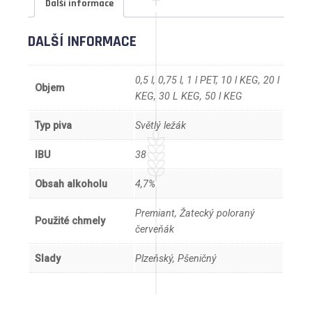
Další informace
DALŠÍ INFORMACE
0,5 l, 0,75 l, 1 l PET, 10 l KEG, 20 l
Objem
KEG, 30 L KEG, 50 l KEG
Typ piva
Světlý ležák
IBU
38
Obsah alkoholu
4,7%
Premiant, Žatecký poloraný
Použité chmely
červeňák
Slady
Plzeňský, Pšeničný